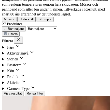
som reglerar temperaturen genom hela skiddagen. Mössor och
pannband som sitter bra under hjälmen. Tillverkade i Röshult, med
snart 80 års erfarenhet av det understa lagret.
Mössor
Underställ
Strumpor
27 Produkter
Bästsäljare
Filtrera
Filtrera
Färg
Aktivitetsnivå
Storlek
Passform
Kön
Produkt
Aktivitet
Garment Type
Visa resultat
Rensa filter