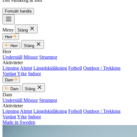
Din varukorg är tom
Fortsätt handla
Meny
Stäng
Herr
Herr
Stäng
Herr
Underställ
Mössor
Strumpor
Aktiviteter
Löpning
Alpint
Längdskidåkning
Fotboll
Outdoor / Trekking
Vardag
Yrke
Indoor
Dam
Dam
Stäng
Dam
Underställ
Mössor
Strumpor
Aktiviteter
Löpning
Alpint
Längdskidåkning
Fotboll
Outdoor / Trekking
Vardag
Yrke
Indoor
Made in Sweden