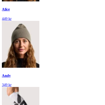
Alice
449 kr
Andy
349 kr