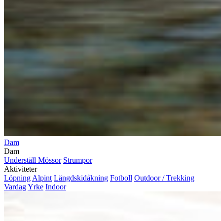
Dam
Dam
Underställ
Mössor
Strumpor
Aktiviteter
Löpning
Alpint
Längdskidåkning
Fotboll
Outdoor / Trekking
Vardag
Yrke
Indoor