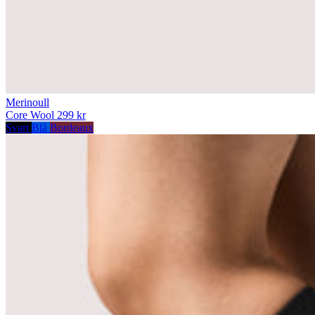
Merinoull
Core Wool
299 kr
Svart
Blå
Bordeaux