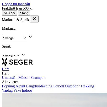
Hoppa till innehåll
Fraktfritt från 500 kr
SE
/
SV
Stäng
Marknad & Språk
Marknad
Språk
Herr
Herr
Underställ
Mössor
Strumpor
Aktiviteter
Löpning
Alpint
Längdskidåkning
Fotboll
Outdoor / Trekking
Vardag
Yrke
Indoor