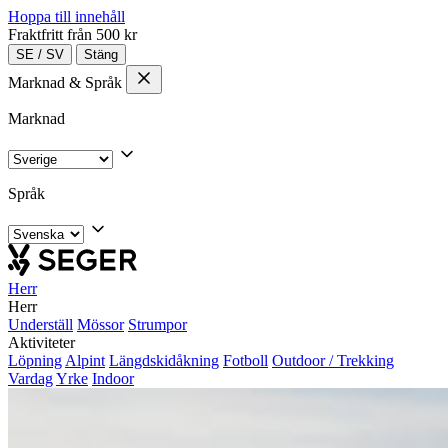
Hoppa till innehåll
Fraktfritt från 500 kr
SE
/
SV
Stäng
Marknad & Språk
Marknad
Språk
Herr
Herr
Underställ
Mössor
Strumpor
Aktiviteter
Löpning
Alpint
Längdskidåkning
Fotboll
Outdoor / Trekking
Vardag
Yrke
Indoor