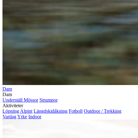
Dam
Dam
Underställ
Mössor
Strumpor
Aktiviteter
Löpning
Alpint
Längdskidåkning
Fotboll
Outdoor / Trekking
Vardag
Yrke
Indoor