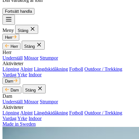
Din varukorg är tom
Fortsätt handla
Meny
Stäng
Herr
Herr
Stäng
Herr
Underställ
Mössor
Strumpor
Aktiviteter
Löpning
Alpint
Längdskidåkning
Fotboll
Outdoor / Trekking
Vardag
Yrke
Indoor
Dam
Dam
Stäng
Dam
Underställ
Mössor
Strumpor
Aktiviteter
Löpning
Alpint
Längdskidåkning
Fotboll
Outdoor / Trekking
Vardag
Yrke
Indoor
Made in Sweden