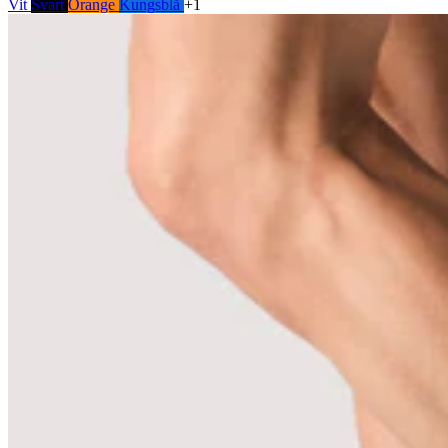
Vit
Svart
Orange
Kungsblå
+1