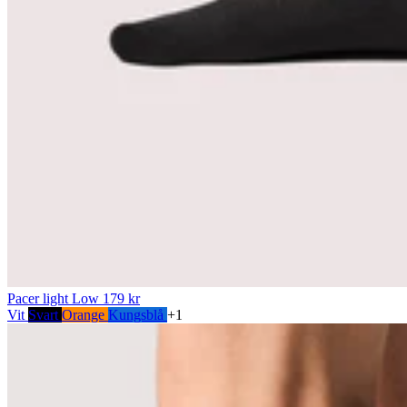
Pacer light Low
179 kr
Vit
Svart
Orange
Kungsblå
+1