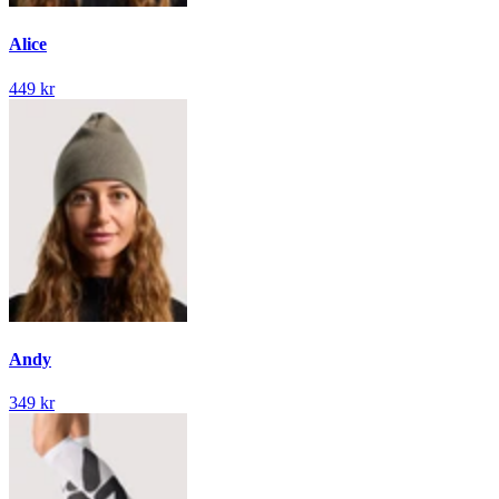
Alice
449 kr
Andy
349 kr