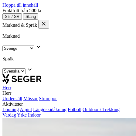
Hoppa till innehåll
Fraktfritt från 500 kr
SE
/
SV
Stäng
Marknad & Språk
Marknad
Språk
Herr
Herr
Underställ
Mössor
Strumpor
Aktiviteter
Löpning
Alpint
Längdskidåkning
Fotboll
Outdoor / Trekking
Vardag
Yrke
Indoor