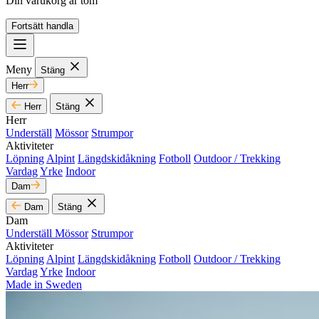
Din varukorg är tom
Fortsätt handla
Meny
Stäng
Herr
Herr
Stäng
Herr
Underställ
Mössor
Strumpor
Aktiviteter
Löpning
Alpint
Längdskidåkning
Fotboll
Outdoor / Trekking
Vardag
Yrke
Indoor
Dam
Dam
Stäng
Dam
Underställ
Mössor
Strumpor
Aktiviteter
Löpning
Alpint
Längdskidåkning
Fotboll
Outdoor / Trekking
Vardag
Yrke
Indoor
Made in Sweden