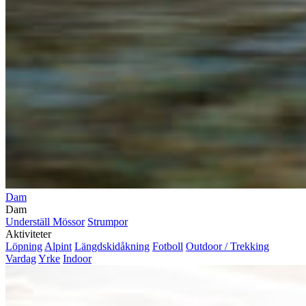
Dam
Dam
Underställ
Mössor
Strumpor
Aktiviteter
Löpning
Alpint
Längdskidåkning
Fotboll
Outdoor / Trekking
Vardag
Yrke
Indoor