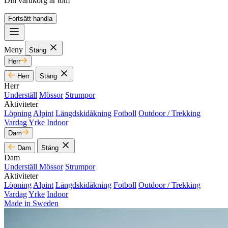
Din varukorg är tom
Fortsätt handla
Meny
Stäng
Herr
Herr
Stäng
Herr
Underställ
Mössor
Strumpor
Aktiviteter
Löpning
Alpint
Längdskidåkning
Fotboll
Outdoor / Trekking
Vardag
Yrke
Indoor
Dam
Dam
Stäng
Dam
Underställ
Mössor
Strumpor
Aktiviteter
Löpning
Alpint
Längdskidåkning
Fotboll
Outdoor / Trekking
Vardag
Yrke
Indoor
Made in Sweden