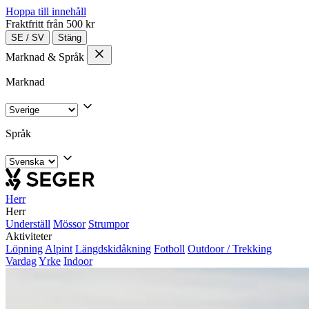
Hoppa till innehåll
Fraktfritt från 500 kr
SE
/
SV
Stäng
Marknad & Språk
Marknad
Språk
Herr
Herr
Underställ
Mössor
Strumpor
Aktiviteter
Löpning
Alpint
Längdskidåkning
Fotboll
Outdoor / Trekking
Vardag
Yrke
Indoor