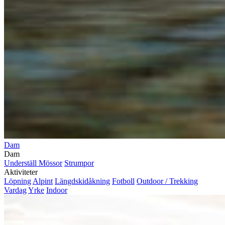
Dam
Dam
Underställ
Mössor
Strumpor
Aktiviteter
Löpning
Alpint
Längdskidåkning
Fotboll
Outdoor / Trekking
Vardag
Yrke
Indoor