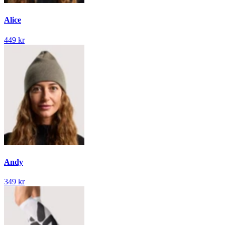
Alice
449 kr
Andy
349 kr