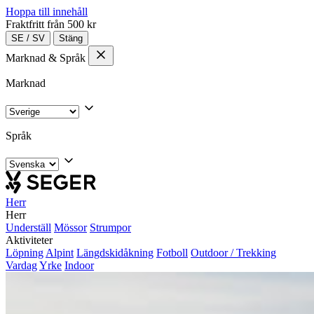
Hoppa till innehåll
Fraktfritt från 500 kr
SE
/
SV
Stäng
Marknad & Språk
Marknad
Språk
Herr
Herr
Underställ
Mössor
Strumpor
Aktiviteter
Löpning
Alpint
Längdskidåkning
Fotboll
Outdoor / Trekking
Vardag
Yrke
Indoor