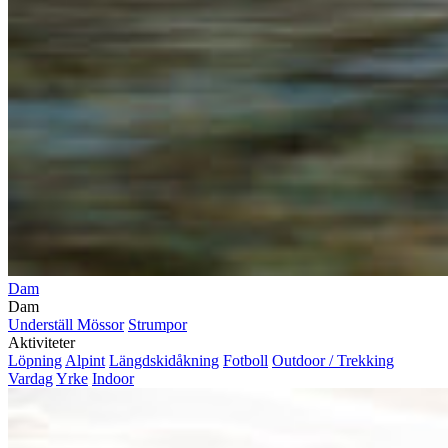
Dam
Dam
Underställ
Mössor
Strumpor
Aktiviteter
Löpning
Alpint
Längdskidåkning
Fotboll
Outdoor / Trekking
Vardag
Yrke
Indoor