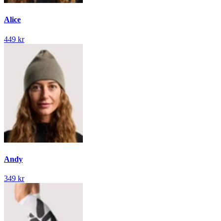
Alice
449 kr
Andy
349 kr