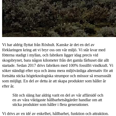
Vi har aldrig flyttat från Röshult. Kanske är det en del av
förklaringen kring att vi bryr oss om vår miljö. Vi står kvar med
fötterna stadigt i myllan, och fabriken ligger idag precis vid
skogsbrynet, bara någon kilometer från det gamla fårhuset där allt
startade. Sedan 2017 drivs fabriken med 100% fossilfri vindkraft. Vi
söker ständigt efter nya och ännu mera miljövänliga alternativ för att
fortsätta sticka högteknologiska strumpor och mössor så resurssnålt
som möjligt. En del av detta är att skapa produkter som håller år
efter år.
Slit och släng har aldrig varit en del av vår affärsidé och
en av våra viktigaste hållbarhetsåtgärder handlar om att
sticka produkter som håller i flera generationer.
Vi drivs av en idé av enkelhet, hållbarhet, funktion och attraktion.