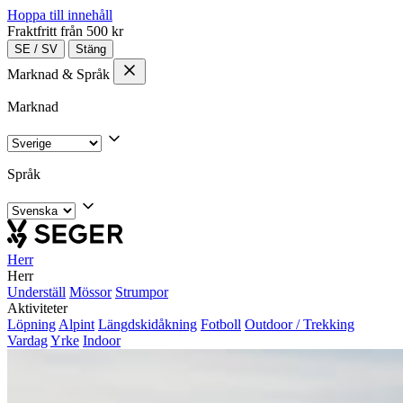
Hoppa till innehåll
Fraktfritt från 500 kr
SE
/
SV
Stäng
Marknad & Språk
Marknad
Språk
Herr
Herr
Underställ
Mössor
Strumpor
Aktiviteter
Löpning
Alpint
Längdskidåkning
Fotboll
Outdoor / Trekking
Vardag
Yrke
Indoor