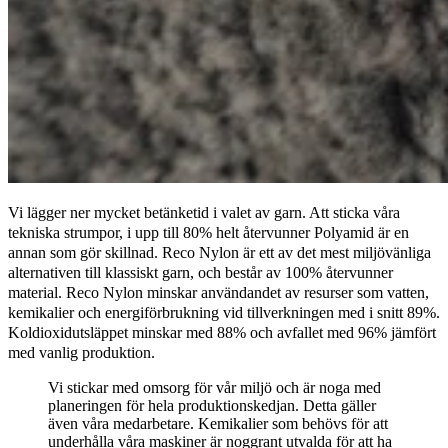
Vi lägger ner mycket betänketid i valet av garn. Att sticka våra
tekniska strumpor, i upp till 80% helt återvunner Polyamid är en
annan som gör skillnad. Reco Nylon är ett av det mest miljövänliga
alternativen till klassiskt garn, och består av 100% återvunner
material. Reco Nylon minskar användandet av resurser som vatten,
kemikalier och energiförbrukning vid tillverkningen med i snitt 89%.
Koldioxidutsläppet minskar med 88% och avfallet med 96% jämfört
med vanlig produktion.
Vi stickar med omsorg för vår miljö och är noga med
planeringen för hela produktionskedjan. Detta gäller
även våra medarbetare. Kemikalier som behövs för att
underhålla våra maskiner är noggrant utvalda för att ha