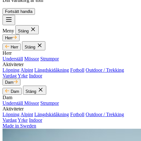
Din varukorg är tom
Fortsätt handla
Meny
Stäng
Herr
Herr
Stäng
Herr
Underställ
Mössor
Strumpor
Aktiviteter
Löpning
Alpint
Längdskidåkning
Fotboll
Outdoor / Trekking
Vardag
Yrke
Indoor
Dam
Dam
Stäng
Dam
Underställ
Mössor
Strumpor
Aktiviteter
Löpning
Alpint
Längdskidåkning
Fotboll
Outdoor / Trekking
Vardag
Yrke
Indoor
Made in Sweden