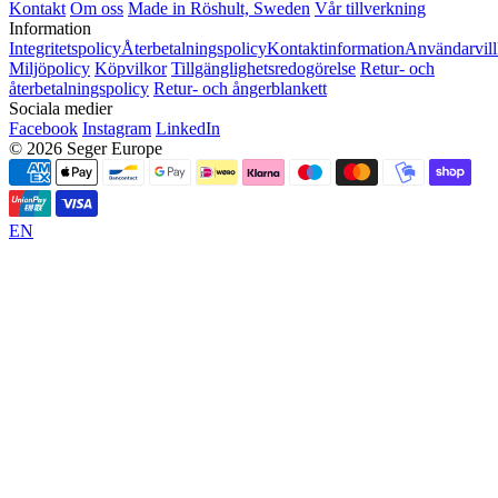
Kontakt
Om oss
Made in Röshult, Sweden
Vår tillverkning
Information
Integritetspolicy
Återbetalningspolicy
Kontaktinformation
Användarvill
Miljöpolicy
Köpvilkor
Tillgänglighetsredogörelse
Retur- och
återbetalningspolicy
Retur- och ångerblankett
Sociala medier
Facebook
Instagram
LinkedIn
© 2026 Seger Europe
EN