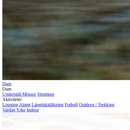
Dam
Dam
Underställ
Mössor
Strumpor
Aktiviteter
Löpning
Alpint
Längdskidåkning
Fotboll
Outdoor / Trekking
Vardag
Yrke
Indoor