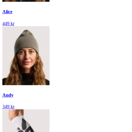
Alice
449 kr
Andy
349 kr