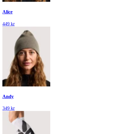
Alice
449 kr
Andy
349 kr