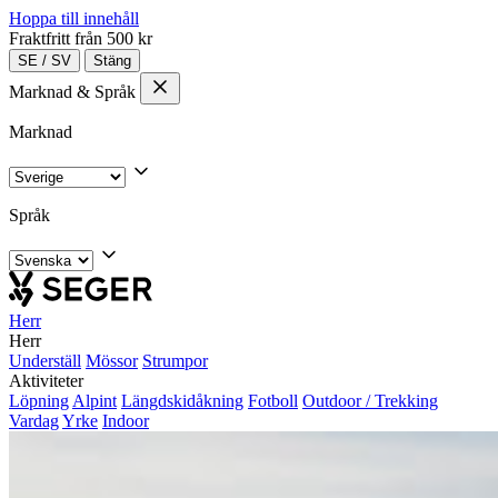
Hoppa till innehåll
Fraktfritt från 500 kr
SE
/
SV
Stäng
Marknad & Språk
Marknad
Språk
Herr
Herr
Underställ
Mössor
Strumpor
Aktiviteter
Löpning
Alpint
Längdskidåkning
Fotboll
Outdoor / Trekking
Vardag
Yrke
Indoor