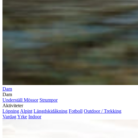
Dam
Dam
Underställ
Mössor
Strumpor
Aktiviteter
Löpning
Alpint
Längdskidåkning
Fotboll
Outdoor / Trekking
Vardag
Yrke
Indoor