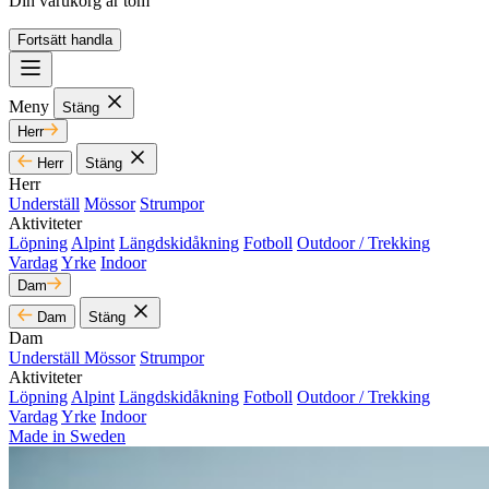
Din varukorg är tom
Fortsätt handla
Meny
Stäng
Herr
Herr
Stäng
Herr
Underställ
Mössor
Strumpor
Aktiviteter
Löpning
Alpint
Längdskidåkning
Fotboll
Outdoor / Trekking
Vardag
Yrke
Indoor
Dam
Dam
Stäng
Dam
Underställ
Mössor
Strumpor
Aktiviteter
Löpning
Alpint
Längdskidåkning
Fotboll
Outdoor / Trekking
Vardag
Yrke
Indoor
Made in Sweden