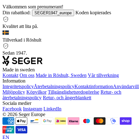
Välkommen som prenumerant!
Din rabattkod:
Koden kopierades
SEGER1947_europe
Kvalitet att lita på.
Tillverkad i Röshult
Sedan 1947.
Made in sweden
Kontakt
Om oss
Made in Röshult, Sweden
Vår tillverkning
Information
Integritetspolicy
Återbetalningspolicy
Kontaktinformation
Användarvill
Miljöpolicy
Köpvilkor
Tillgänglighetsredogörelse
Retur- och
återbetalningspolicy
Retur- och ångerblankett
Sociala medier
Facebook
Instagram
LinkedIn
© 2026 Seger Europe
EN