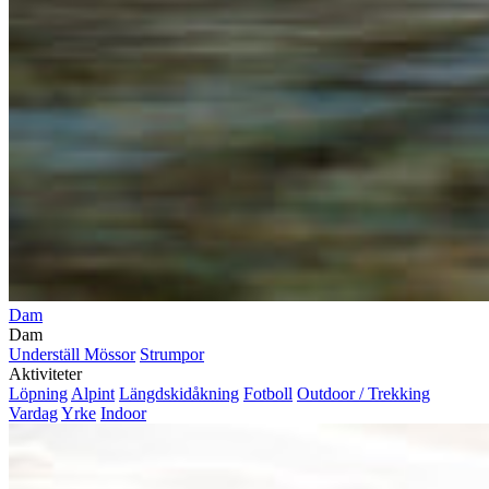
Dam
Dam
Underställ
Mössor
Strumpor
Aktiviteter
Löpning
Alpint
Längdskidåkning
Fotboll
Outdoor / Trekking
Vardag
Yrke
Indoor