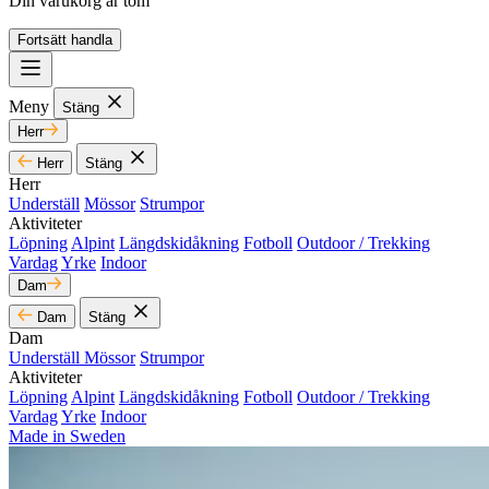
Din varukorg är tom
Fortsätt handla
Meny
Stäng
Herr
Herr
Stäng
Herr
Underställ
Mössor
Strumpor
Aktiviteter
Löpning
Alpint
Längdskidåkning
Fotboll
Outdoor / Trekking
Vardag
Yrke
Indoor
Dam
Dam
Stäng
Dam
Underställ
Mössor
Strumpor
Aktiviteter
Löpning
Alpint
Längdskidåkning
Fotboll
Outdoor / Trekking
Vardag
Yrke
Indoor
Made in Sweden