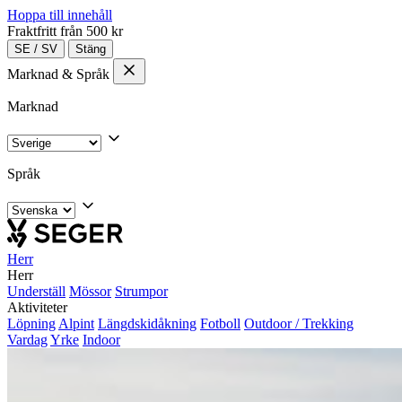
Hoppa till innehåll
Fraktfritt från 500 kr
SE
/
SV
Stäng
Marknad & Språk
Marknad
Språk
Herr
Herr
Underställ
Mössor
Strumpor
Aktiviteter
Löpning
Alpint
Längdskidåkning
Fotboll
Outdoor / Trekking
Vardag
Yrke
Indoor