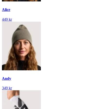
Alice
449 kr
Andy
349 kr