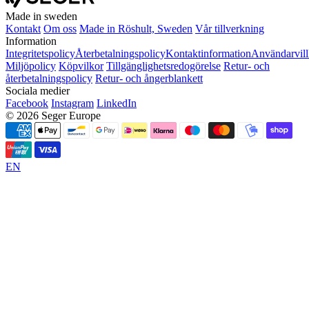
Made in sweden
Kontakt
Om oss
Made in Röshult, Sweden
Vår tillverkning
Information
Integritetspolicy
Återbetalningspolicy
Kontaktinformation
Användarvill
Miljöpolicy
Köpvilkor
Tillgänglighetsredogörelse
Retur- och
återbetalningspolicy
Retur- och ångerblankett
Sociala medier
Facebook
Instagram
LinkedIn
© 2026 Seger Europe
EN