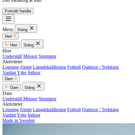
Din varukorg är tom
Fortsätt handla
Meny
Stäng
Herr
Herr
Stäng
Herr
Underställ
Mössor
Strumpor
Aktiviteter
Löpning
Alpint
Längdskidåkning
Fotboll
Outdoor / Trekking
Vardag
Yrke
Indoor
Dam
Dam
Stäng
Dam
Underställ
Mössor
Strumpor
Aktiviteter
Löpning
Alpint
Längdskidåkning
Fotboll
Outdoor / Trekking
Vardag
Yrke
Indoor
Made in Sweden