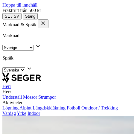
Hoppa till innehåll
Fraktfritt från 500 kr
SE
/
SV
Stäng
Marknad & Språk
Marknad
Språk
Herr
Herr
Underställ
Mössor
Strumpor
Aktiviteter
Löpning
Alpint
Längdskidåkning
Fotboll
Outdoor / Trekking
Vardag
Yrke
Indoor