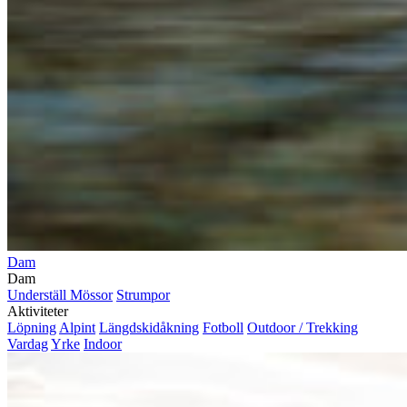
Dam
Dam
Underställ
Mössor
Strumpor
Aktiviteter
Löpning
Alpint
Längdskidåkning
Fotboll
Outdoor / Trekking
Vardag
Yrke
Indoor