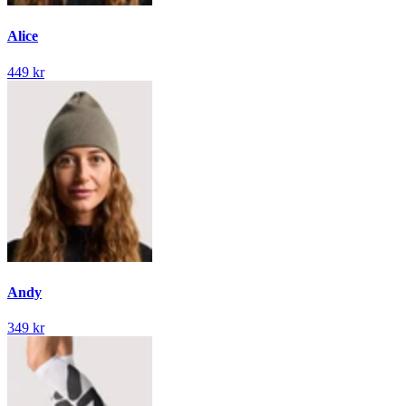
Alice
449 kr
Andy
349 kr