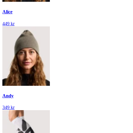
Alice
449 kr
Andy
349 kr