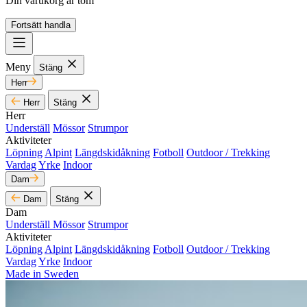
Din varukorg är tom
Fortsätt handla
Meny
Stäng
Herr
Herr
Stäng
Herr
Underställ
Mössor
Strumpor
Aktiviteter
Löpning
Alpint
Längdskidåkning
Fotboll
Outdoor / Trekking
Vardag
Yrke
Indoor
Dam
Dam
Stäng
Dam
Underställ
Mössor
Strumpor
Aktiviteter
Löpning
Alpint
Längdskidåkning
Fotboll
Outdoor / Trekking
Vardag
Yrke
Indoor
Made in Sweden