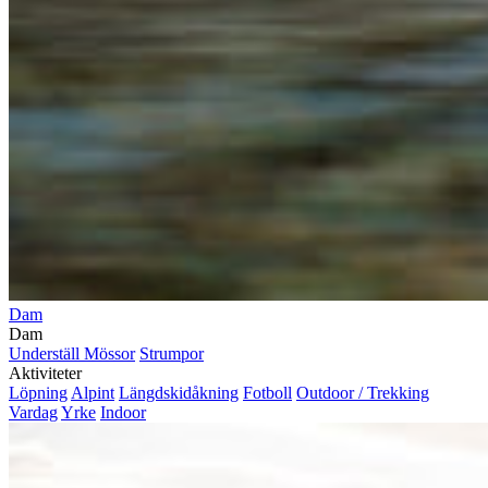
Dam
Dam
Underställ
Mössor
Strumpor
Aktiviteter
Löpning
Alpint
Längdskidåkning
Fotboll
Outdoor / Trekking
Vardag
Yrke
Indoor