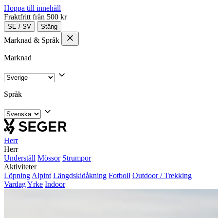
Hoppa till innehåll
Fraktfritt från 500 kr
SE
/
SV
Stäng
Marknad & Språk
Marknad
Språk
Herr
Herr
Underställ
Mössor
Strumpor
Aktiviteter
Löpning
Alpint
Längdskidåkning
Fotboll
Outdoor / Trekking
Vardag
Yrke
Indoor