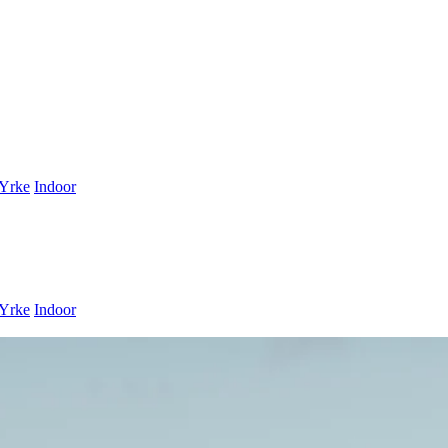
Yrke
Indoor
Yrke
Indoor