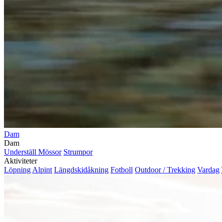
Dam
Dam
Underställ
Mössor
Strumpor
Aktiviteter
Löpning
Alpint
Längdskidåkning
Fotboll
Outdoor / Trekking
Vardag