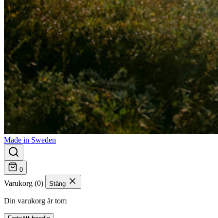
Made in Sweden
0
Varukorg (0)
Stäng
Din varukorg är tom