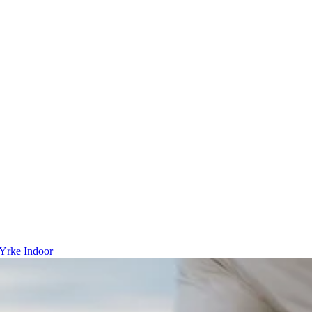
Yrke
Indoor