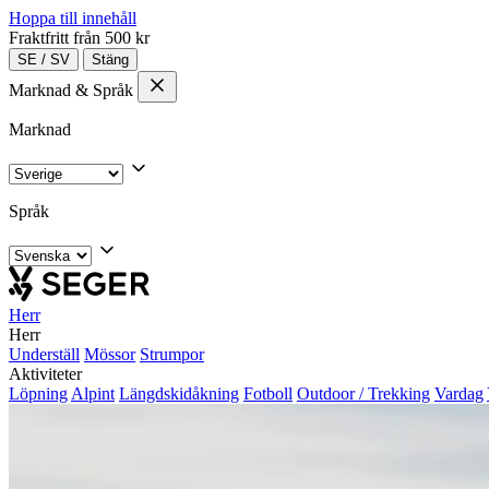
Hoppa till innehåll
Fraktfritt från 500 kr
SE
/
SV
Stäng
Marknad & Språk
Marknad
Språk
Herr
Herr
Underställ
Mössor
Strumpor
Aktiviteter
Löpning
Alpint
Längdskidåkning
Fotboll
Outdoor / Trekking
Vardag