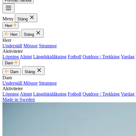
Fortsätt handla
Meny
Stäng
Herr
Herr
Stäng
Herr
Underställ
Mössor
Strumpor
Aktiviteter
Löpning
Alpint
Längdskidåkning
Fotboll
Outdoor / Trekking
Vardag
Dam
Dam
Stäng
Dam
Underställ
Mössor
Strumpor
Aktiviteter
Löpning
Alpint
Längdskidåkning
Fotboll
Outdoor / Trekking
Vardag
Made in Sweden