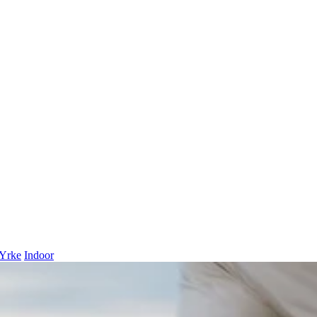
Yrke
Indoor