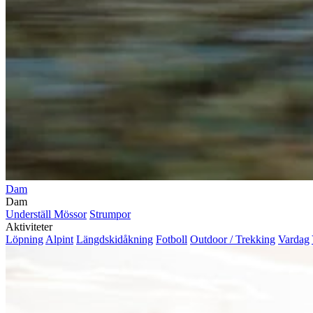
Dam
Dam
Underställ
Mössor
Strumpor
Aktiviteter
Löpning
Alpint
Längdskidåkning
Fotboll
Outdoor / Trekking
Vardag