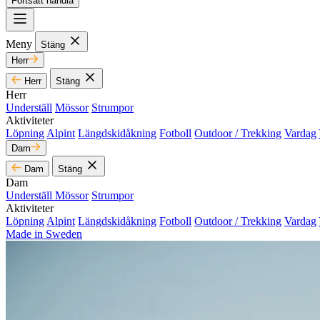
Fortsätt handla
Meny
Stäng
Herr
Herr
Stäng
Herr
Underställ
Mössor
Strumpor
Aktiviteter
Löpning
Alpint
Längdskidåkning
Fotboll
Outdoor / Trekking
Vardag
Dam
Dam
Stäng
Dam
Underställ
Mössor
Strumpor
Aktiviteter
Löpning
Alpint
Längdskidåkning
Fotboll
Outdoor / Trekking
Vardag
Made in Sweden