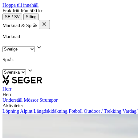
Hoppa till innehåll
Fraktfritt från 500 kr
SE
/
SV
Stäng
Marknad & Språk
Marknad
Språk
Herr
Herr
Underställ
Mössor
Strumpor
Aktiviteter
Löpning
Alpint
Längdskidåkning
Fotboll
Outdoor / Trekking
Vardag