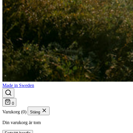
Made in Sweden
0
Varukorg (0)
Stäng
Din varukorg är tom