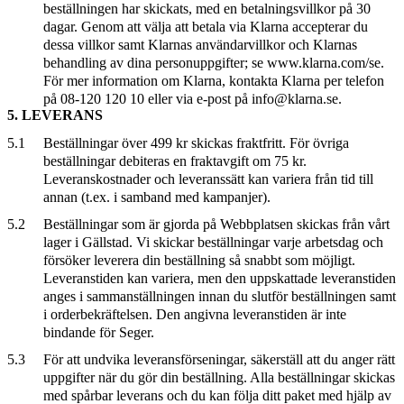
beställningen har skickats, med en betalningsvillkor på 30
dagar. Genom att välja att betala via Klarna accepterar du
dessa villkor samt Klarnas användarvillkor och Klarnas
behandling av dina personuppgifter; se www.klarna.com/se.
För mer information om Klarna, kontakta Klarna per telefon
på 08-120 120 10 eller via e-post på info@klarna.se.
5. LEVERANS
5.1
Beställningar över 499 kr skickas fraktfritt. För övriga
beställningar debiteras en fraktavgift om 75 kr.
Leveranskostnader och leveranssätt kan variera från tid till
annan (t.ex. i samband med kampanjer).
5.2
Beställningar som är gjorda på Webbplatsen skickas från vårt
lager i Gällstad. Vi skickar beställningar varje arbetsdag och
försöker leverera din beställning så snabbt som möjligt.
Leveranstiden kan variera, men den uppskattade leveranstiden
anges i sammanställningen innan du slutför beställningen samt
i orderbekräftelsen. Den angivna leveranstiden är inte
bindande för Seger.
5.3
För att undvika leveransförseningar, säkerställ att du anger rätt
uppgifter när du gör din beställning. Alla beställningar skickas
med spårbar leverans och du kan följa ditt paket med hjälp av