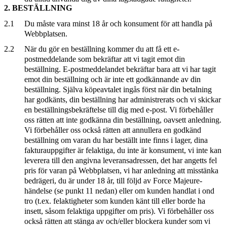
2. BESTÄLLNING
2.1
Du måste vara minst 18 år och konsument för att handla på
Webbplatsen.
2.2
När du gör en beställning kommer du att få ett e-
postmeddelande som bekräftar att vi tagit emot din
beställning. E-postmeddelandet bekräftar bara att vi har tagit
emot din beställning och är inte ett godkännande av din
beställning. Själva köpeavtalet ingås först när din betalning
har godkänts, din beställning har administrerats och vi skickar
en beställningsbekräftelse till dig med e-post. Vi förbehåller
oss rätten att inte godkänna din beställning, oavsett anledning.
Vi förbehåller oss också rätten att annullera en godkänd
beställning om varan du har beställt inte finns i lager, dina
fakturauppgifter är felaktiga, du inte är konsument, vi inte kan
leverera till den angivna leveransadressen, det har angetts fel
pris för varan på Webbplatsen, vi har anledning att misstänka
bedrägeri, du är under 18 år, till följd av Force Majeure-
händelse (se punkt 11 nedan) eller om kunden handlat i ond
tro (t.ex. felaktigheter som kunden känt till eller borde ha
insett, såsom felaktiga uppgifter om pris). Vi förbehåller oss
också rätten att stänga av och/eller blockera kunder som vi