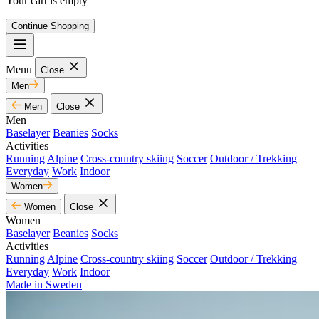
Your cart is empty
Continue Shopping
Menu
Close
Men
Men
Close
Men
Baselayer
Beanies
Socks
Activities
Running
Alpine
Cross-country skiing
Soccer
Outdoor / Trekking
Everyday
Work
Indoor
Women
Women
Close
Women
Baselayer
Beanies
Socks
Activities
Running
Alpine
Cross-country skiing
Soccer
Outdoor / Trekking
Everyday
Work
Indoor
Made in Sweden