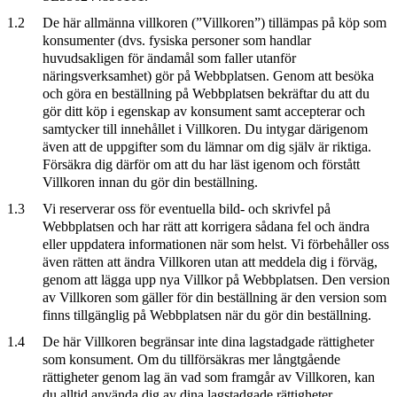
1.2
De här allmänna villkoren (”Villkoren”) tillämpas på köp som
konsumenter (dvs. fysiska personer som handlar
huvudsakligen för ändamål som faller utanför
näringsverksamhet) gör på Webbplatsen. Genom att besöka
och göra en beställning på Webbplatsen bekräftar du att du
gör ditt köp i egenskap av konsument samt accepterar och
samtycker till innehållet i Villkoren. Du intygar därigenom
även att de uppgifter som du lämnar om dig själv är riktiga.
Försäkra dig därför om att du har läst igenom och förstått
Villkoren innan du gör din beställning.
1.3
Vi reserverar oss för eventuella bild- och skrivfel på
Webbplatsen och har rätt att korrigera sådana fel och ändra
eller uppdatera informationen när som helst. Vi förbehåller oss
även rätten att ändra Villkoren utan att meddela dig i förväg,
genom att lägga upp nya Villkor på Webbplatsen. Den version
av Villkoren som gäller för din beställning är den version som
finns tillgänglig på Webbplatsen när du gör din beställning.
1.4
De här Villkoren begränsar inte dina lagstadgade rättigheter
som konsument. Om du tillförsäkras mer långtgående
rättigheter genom lag än vad som framgår av Villkoren, kan
du alltid använda dig av dina lagstadgade rättigheter.