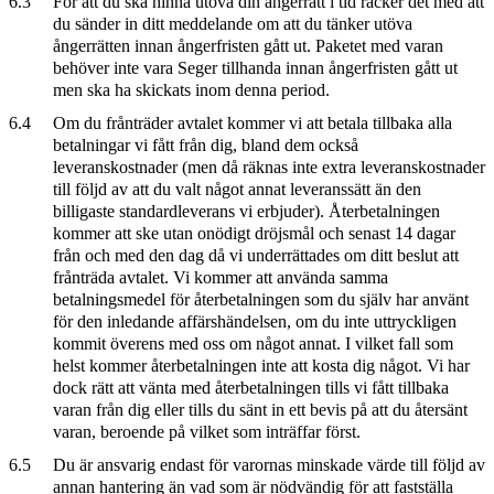
6.3
För att du ska hinna utöva din ångerrätt i tid räcker det med att
du sänder in ditt meddelande om att du tänker utöva
ångerrätten innan ångerfristen gått ut. Paketet med varan
behöver inte vara Seger tillhanda innan ångerfristen gått ut
men ska ha skickats inom denna period.
6.4
Om du frånträder avtalet kommer vi att betala tillbaka alla
betalningar vi fått från dig, bland dem också
leveranskostnader (men då räknas inte extra leveranskostnader
till följd av att du valt något annat leveranssätt än den
billigaste standardleverans vi erbjuder). Återbetalningen
kommer att ske utan onödigt dröjsmål och senast 14 dagar
från och med den dag då vi underrättades om ditt beslut att
frånträda avtalet. Vi kommer att använda samma
betalningsmedel för återbetalningen som du själv har använt
för den inledande affärshändelsen, om du inte uttryckligen
kommit överens med oss om något annat. I vilket fall som
helst kommer återbetalningen inte att kosta dig något. Vi har
dock rätt att vänta med återbetalningen tills vi fått tillbaka
varan från dig eller tills du sänt in ett bevis på att du återsänt
varan, beroende på vilket som inträffar först.
6.5
Du är ansvarig endast för varornas minskade värde till följd av
annan hantering än vad som är nödvändig för att fastställa