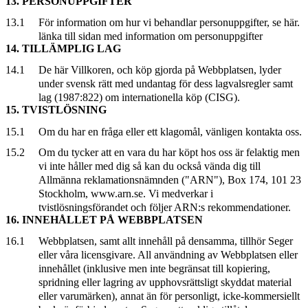
13. PERSONUPPGIFTER
13.1
För information om hur vi behandlar personuppgifter, se här.
länka till sidan med information om personuppgifter
14. TILLÄMPLIG LAG
14.1
De här Villkoren, och köp gjorda på Webbplatsen, lyder
under svensk rätt med undantag för dess lagvalsregler samt
lag (1987:822) om internationella köp (CISG).
15. TVISTLÖSNING
15.1
Om du har en fråga eller ett klagomål, vänligen kontakta oss.
15.2
Om du tycker att en vara du har köpt hos oss är felaktig men
vi inte håller med dig så kan du också vända dig till
Allmänna reklamationsnämnden ("ARN"), Box 174, 101 23
Stockholm, www.arn.se. Vi medverkar i
tvistlösningsförandet och följer ARN:s rekommendationer.
16. INNEHÅLLET PÅ WEBBPLATSEN
16.1
Webbplatsen, samt allt innehåll på densamma, tillhör Seger
eller våra licensgivare. All användning av Webbplatsen eller
innehållet (inklusive men inte begränsat till kopiering,
spridning eller lagring av upphovsrättsligt skyddat material
eller varumärken), annat än för personligt, icke-kommersiellt