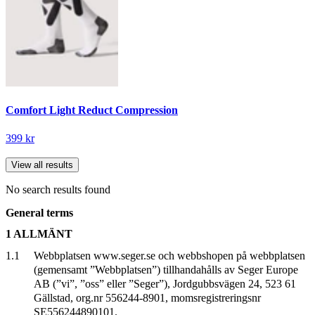
Comfort Light Reduct Compression
399 kr
View all results
No search results found
General terms
1 ALLMÄNT
1.1
Webbplatsen www.seger.se och webbshopen på webbplatsen
(gemensamt ”Webbplatsen”) tillhandahålls av Seger Europe
AB (”vi”, ”oss” eller ”Seger”), Jordgubbsvägen 24, 523 61
Gällstad, org.nr 556244-8901, momsregistreringsnr
SE556244890101.