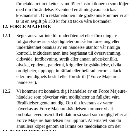
förbetalda returetiketten samt följer instruktionerna som följer
med din försändelse. Eventuell ersättningsvara skickas
kostnadsfritt. Om reklamationen inte godkänns kommer vi att
ta ut en avgift på 150 kr för att täcka våra kostnader.
12. FORCE MAJEURE
12.1
Seger ansvarar inte för underlåtenhet eller försening av
fullgörelse av sina skyldigheter om sådan försening eller
underlåtenhet orsakas av en händelse utanför vår rimliga
kontroll, inkluderat men inte begränsat till översvämning,
eldsvåda, jordbävning, strejk eller annan arbetskonflikt,
olycka, epidemi, pandemi, krig eller krigshändelse, civila
oroligheter, upplopp, inträffad eller befarad terroristattack
eller myndighets beslut eller föreskrift ("Force Majeure-
händelse").
12.2
Vi kommer att kontakta dig i händelse av en Force Majeure-
händelse som påverkar våra möjligheter att fullgöra våra
förpliktelser gentemot dig. Om din leverans av varor
påverkas av Force Majeure-händelsen kommer vi att
omboka leveransen till ett datum så snart som möjligt efter att
Force Majeure-händelsen har upphört. Alternativt kan du
annullera köpet genom att lämna oss meddelande om det.