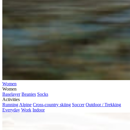
Women
Women
Baselayer
Beanies
Socks
Activities
Running
Alpine
Cross-country skiing
Soccer
Outdoor / Trekking
Everyday
Work
Indoor