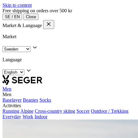
Skip to content
Free shipping on orders over 500 kr
SE
/
EN
Close
Market & Language
Market
Language
Men
Men
Baselayer
Beanies
Socks
Activities
Running
Alpine
Cross-country skiing
Soccer
Outdoor / Trekking
Everyday
Work
Indoor