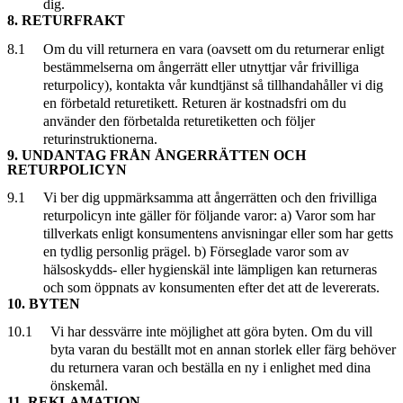
dig.
8. RETURFRAKT
8.1
Om du vill returnera en vara (oavsett om du returnerar enligt
bestämmelserna om ångerrätt eller utnyttjar vår frivilliga
returpolicy), kontakta vår kundtjänst så tillhandahåller vi dig
en förbetald returetikett. Returen är kostnadsfri om du
använder den förbetalda returetiketten och följer
returinstruktionerna.
9. UNDANTAG FRÅN ÅNGERRÄTTEN OCH
RETURPOLICYN
9.1
Vi ber dig uppmärksamma att ångerrätten och den frivilliga
returpolicyn inte gäller för följande varor: a) Varor som har
tillverkats enligt konsumentens anvisningar eller som har getts
en tydlig personlig prägel. b) Förseglade varor som av
hälsoskydds- eller hygienskäl inte lämpligen kan returneras
och som öppnats av konsumenten efter det att de levererats.
10. BYTEN
10.1
Vi har dessvärre inte möjlighet att göra byten. Om du vill
byta varan du beställt mot en annan storlek eller färg behöver
du returnera varan och beställa en ny i enlighet med dina
önskemål.
11. REKLAMATION