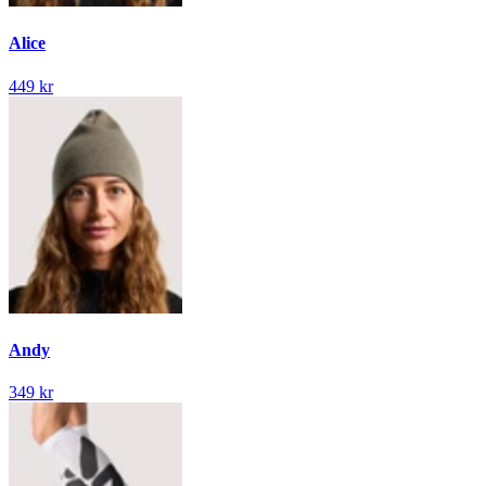
Alice
449 kr
Andy
349 kr