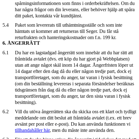
spårningsinformationen som finns i orderbekräftelsen. Om du
har några frågor om din leverans, eller behöver hjälp att spåra
ditt paket, kontakta vår kundtjänst.
5.4
Paket som levererats till uthämtningsställe och som inte
hämtats ut kommer att returneras till Seger. Du får stå
returfrakten och hanteringskostnader om f.n. 199 kr.
6. ÅNGERRÄTT
6.1
Du har en lagstadgad ångerrätt som innebär att du har rätt att
frånträda avtalet (dvs. ett köp du har gjort på Webbplatsen)
utan att ange något skäl inom 14 dagar. Ångerfristen löper ut
14 dagar efter den dag då du eller någon tredje part, dock ej
transportföretaget, som du anger, tar varan i fysisk besittning
(om din beställning levereras i separata försändelser beräknas
tidsgränsen från dag då du eller någon tredje part, dock ej
transportföretaget, som du anger, tar den sista varan i fysisk
besittning).
6.2
Vill du utöva ångerrätten ska du skicka oss ett klart och tydligt
meddelande om ditt beslut att frånträda avtalet (t.ex. ett brev
avsänt per post eller e-post). Du kan använda funktionen vi
tillhandahåller här
, men du måste inte använda den.