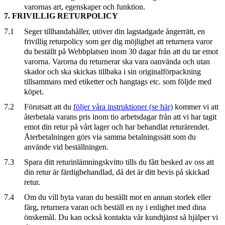
varornas art, egenskaper och funktion.
7. FRIVILLIG RETURPOLICY
7.1
Seger tillhandahåller, utöver din lagstadgade ångerrätt, en
frivillig returpolicy som ger dig möjlighet att returnera varor
du beställt på Webbplatsen inom 30 dagar från att du tar emot
varorna. Varorna du returnerar ska vara oanvända och utan
skador och ska skickas tillbaka i sin originalförpackning
tillsammans med etiketter och hangtags etc. som följde med
köpet.
7.2
Förutsatt att du
följer våra instruktioner (se här)
kommer vi att
återbetala varans pris inom tio arbetsdagar från att vi har tagit
emot din retur på vårt lager och har behandlat returärendet.
Återbetalningen görs via samma betalningssätt som du
använde vid beställningen.
7.3
Spara ditt returinlämningskvitto tills du fått besked av oss att
din retur är färdigbehandlad, då det är ditt bevis på skickad
retur.
7.4
Om du vill byta varan du beställt mot en annan storlek eller
färg, returnera varan och beställ en ny i enlighet med dina
önskemål. Du kan också kontakta vår kundtjänst så hjälper vi