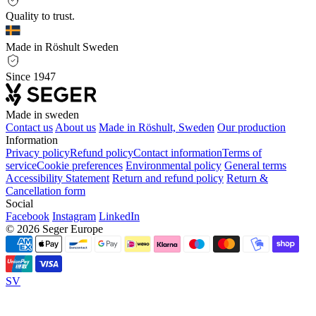
Quality to trust.
Made in Röshult Sweden
Since 1947
Made in sweden
Contact us
About us
Made in Röshult, Sweden
Our production
Information
Privacy policy
Refund policy
Contact information
Terms of
service
Cookie preferences
Environmental policy
General terms
Accessibility Statement
Return and refund policy
Return &
Cancellation form
Social
Facebook
Instagram
LinkedIn
© 2026 Seger Europe
SV