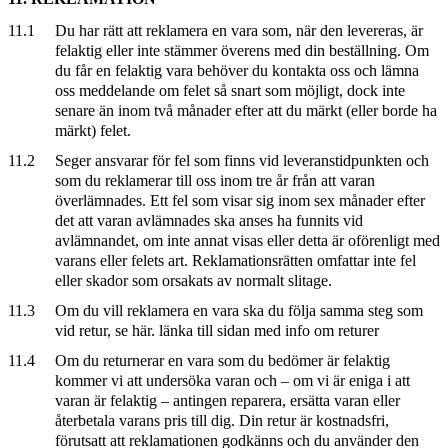
11.1
Du har rätt att reklamera en vara som, när den levereras, är
felaktig eller inte stämmer överens med din beställning. Om
du får en felaktig vara behöver du kontakta oss och lämna
oss meddelande om felet så snart som möjligt, dock inte
senare än inom två månader efter att du märkt (eller borde ha
märkt) felet.
11.2
Seger ansvarar för fel som finns vid leveranstidpunkten och
som du reklamerar till oss inom tre år från att varan
överlämnades. Ett fel som visar sig inom sex månader efter
det att varan avlämnades ska anses ha funnits vid
avlämnandet, om inte annat visas eller detta är oförenligt med
varans eller felets art. Reklamationsrätten omfattar inte fel
eller skador som orsakats av normalt slitage.
11.3
Om du vill reklamera en vara ska du följa samma steg som
vid retur, se här. länka till sidan med info om returer
11.4
Om du returnerar en vara som du bedömer är felaktig
kommer vi att undersöka varan och – om vi är eniga i att
varan är felaktig – antingen reparera, ersätta varan eller
återbetala varans pris till dig. Din retur är kostnadsfri,
förutsatt att reklamationen godkänns och du använder den